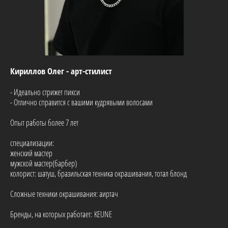
Кириллов Олег - арт-стилист
- Идеально стрижет пикси
- Отлично справится с вашими кудрявыми волосами
Опыт работы более 7 лет
специализации:
женский мастер
мужской мастер(барбер)
колорист: шатуш, бразильская техника окрашивания, тотал блонд
Сложные техники окрашивания: аиртач
Бренды, на которых работает: KEUNE