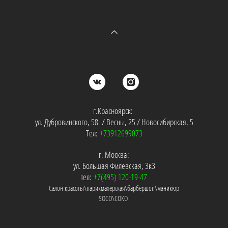
г.Красноярск:
ул. Дубровинского, 58 / Весны, 25 / Новосибирская, 5
Тел:
+73912699073
г. Москва:
ул. Большая Филевская, 3к3
тел:
+7(495) 120-19-47
Салон красоты\парикмахерская\барбершоп\маникюр
SOCO\СОКО